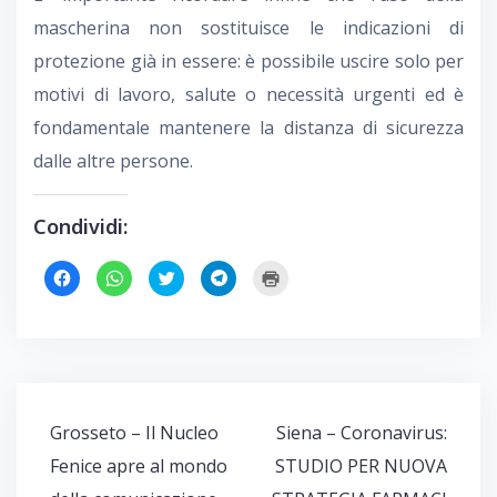
mascherina non sostituisce le indicazioni di
protezione già in essere: è possibile uscire solo per
motivi di lavoro, salute o necessità urgenti ed è
fondamentale mantenere la distanza di sicurezza
dalle altre persone.
Condividi:
F
F
F
F
F
a
a
a
a
a
i
i
i
i
i
c
c
c
c
c
l
l
l
l
l
i
i
i
i
i
c
c
c
c
c
p
p
q
p
q
e
e
u
e
u
r
r
i
r
i
c
c
p
c
p
o
o
e
o
e
Navigazione
Grosseto – Il Nucleo
Siena – Coronavirus:
n
n
r
n
r
d
d
c
d
s
articoli
i
i
o
i
t
Fenice apre al mondo
STUDIO PER NUOVA
v
v
n
v
a
i
i
d
i
m