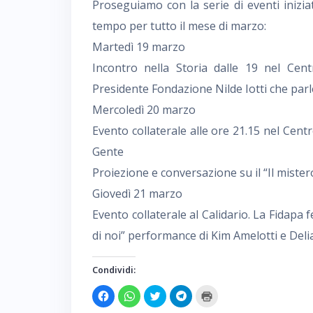
Proseguiamo con la serie di eventi inizia
tempo per tutto il mese di marzo:
Martedì 19 marzo
Incontro nella Storia dalle 19 nel Cen
Presidente Fondazione Nilde Iotti che parler
Mercoledì 20 marzo
Evento collaterale alle ore 21.15 nel Cen
Gente
Proiezione e conversazione su il “Il mister
Giovedì 21 marzo
Evento collaterale al Calidario. La Fidapa
di noi” performance di Kim Amelotti e De
Condividi:
F
F
F
F
F
a
a
a
a
a
i
i
i
i
i