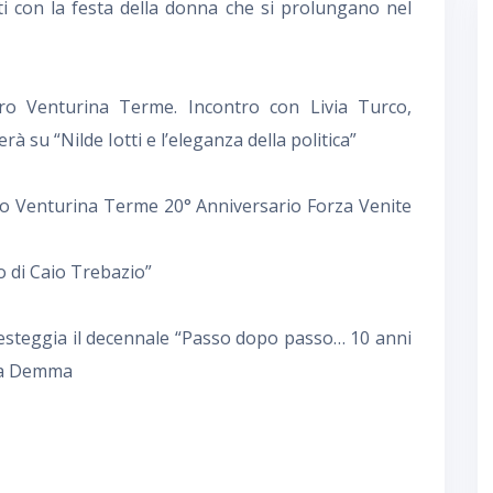
ti con la festa della donna che si prolungano nel
tro Venturina Terme. Incontro con Livia Turco,
à su “Nilde Iotti e l’eleganza della politica”
tro Venturina Terme 20° Anniversario Forza Venite
o di Caio Trebazio”
 festeggia il decennale “Passo dopo passo… 10 anni
lia Demma