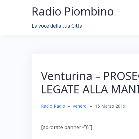
Skip
Radio Piombino
to
content
La voce della tua Città
Venturina – PROS
LEGATE ALLA MANI
Radio Radio
–
Venerdi
–
15 Marzo 2019
[adrotate banner=”6″]