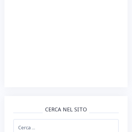
)
)
r
)
a
)
CERCA NEL SITO
Ricerca