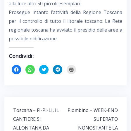
alla luce altri 50 piccoli esemplari.
Prosegue intanto l’attività della Regione Toscana
per il controllo di tutto il litorale toscano. La Rete
regionale toscana ha avviato il presidio delle aree a
possibile nidificazione.
Condividi:
F
F
F
F
F
a
a
a
a
a
i
i
i
i
i
c
c
c
c
c
l
l
l
l
l
i
i
i
i
i
c
c
c
c
c
p
p
q
p
q
e
e
u
e
u
r
r
i
r
i
c
c
p
c
p
o
o
e
o
e
Navigazione
Toscana – FI-PI-LI, IL
Piombino – WEEK-END
n
n
r
n
r
d
d
c
d
s
articoli
i
i
o
i
t
CANTIERE SI
SUPERATO
v
v
n
v
a
i
i
d
i
m
ALLONTANA DA
NONOSTANTE LA
d
d
i
d
p