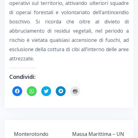
operativi sul territorio, attivando ulteriori squadre
di operai forestali e volontariato dell’antincendio
boschivo. Si ricorda che oltre al divieto di
abbruciamento di residui vegetali, nel periodo a
rischio è vietata qualsiasi accensione di fuochi, ad
esclusione della cottura di cibi all’interno delle aree
attrezzate.
Condividi:
F
F
F
F
F
a
a
a
a
a
i
i
i
i
i
c
c
c
c
c
l
l
l
l
l
i
i
i
i
i
c
c
c
c
c
p
p
q
p
q
e
e
u
e
u
r
r
i
r
i
c
c
p
c
p
o
o
e
o
e
Navigazione
Monterotondo
Massa Marittima – UN
n
n
r
n
r