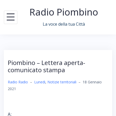
Skip
Radio Piombino
to
content
La voce della tua Città
Piombino – Lettera aperta-
comunicato stampa
Radio Radio
–
Lunedi
,
Notizie territoriali
–
18 Gennaio
2021
A: