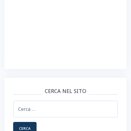
)
CERCA NEL SITO
Ricerca
per: