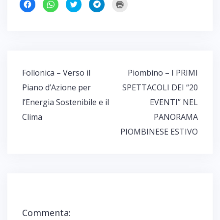
F
F
F
F
F
a
a
a
a
a
i
i
i
i
i
c
c
c
c
c
l
l
l
l
l
i
i
i
i
i
c
c
c
c
c
p
p
q
p
q
e
e
u
e
u
r
r
i
r
i
c
c
p
c
p
o
o
e
o
e
Navigazione
Follonica – Verso il
Piombino – I PRIMI
n
n
r
n
r
d
d
c
d
s
articoli
i
i
o
i
t
Piano d’Azione per
SPETTACOLI DEI “20
v
v
n
v
a
i
i
d
i
m
l’Energia Sostenibile e il
EVENTI” NEL
d
d
i
d
p
e
e
v
e
a
r
r
i
r
r
Clima
PANORAMA
e
e
d
e
e
s
s
e
s
(
PIOMBINESE ESTIVO
u
u
r
u
S
F
W
e
T
i
a
h
s
e
a
c
a
u
l
p
e
t
T
e
r
b
s
w
g
e
o
A
i
r
i
o
p
t
a
n
k
p
t
m
u
(
(
e
(
n
S
S
r
S
a
i
i
(
i
n
a
a
S
a
u
p
p
i
p
o
Commenta:
r
r
a
r
v