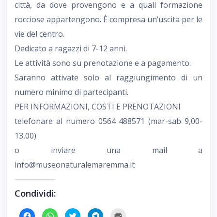
città, da dove provengono e a quali formazione
rocciose appartengono. È compresa un’uscita per le
vie del centro.
Dedicato a ragazzi di 7-12 anni.
Le attività sono su prenotazione e a pagamento.
Saranno attivate solo al raggiungimento di un
numero minimo di partecipanti.
PER INFORMAZIONI, COSTI E PRENOTAZIONI
telefonare al numero 0564 488571 (mar-sab 9,00-
13,00)
o inviare una mail a
info@museonaturalemaremma.it
Condividi:
F
F
F
F
F