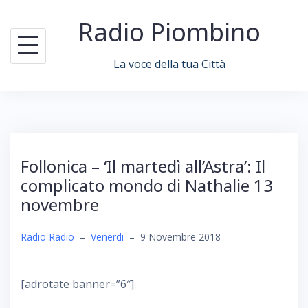
Skip
Radio Piombino
to
content
La voce della tua Città
Follonica – ‘Il martedì all’Astra’: Il
complicato mondo di Nathalie 13
novembre
Radio Radio
–
Venerdi
–
9 Novembre 2018
[adrotate banner=”6″]