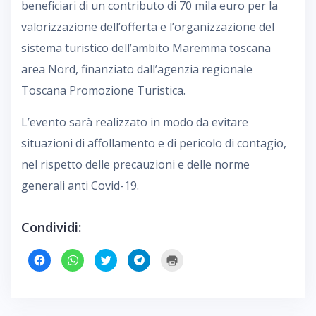
beneficiari di un contributo di 70 mila euro per la
valorizzazione dell’offerta e l’organizzazione del
sistema turistico dell’ambito Maremma toscana
area Nord, finanziato dall’agenzia regionale
Toscana Promozione Turistica.
L’evento sarà realizzato in modo da evitare
situazioni di affollamento e di pericolo di contagio,
nel rispetto delle precauzioni e delle norme
generali anti Covid-19.
Condividi:
F
F
F
F
F
a
a
a
a
a
i
i
i
i
i
c
c
c
c
c
l
l
l
l
l
i
i
i
i
i
c
c
c
c
c