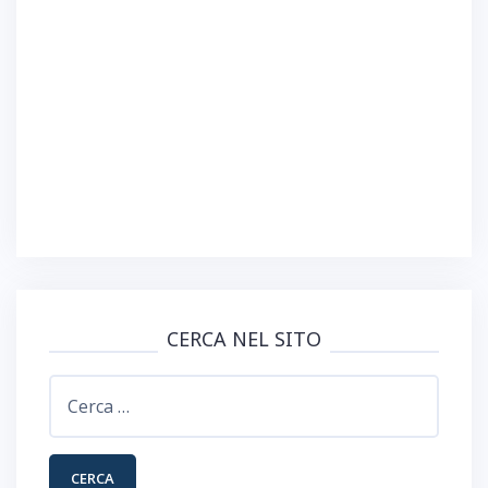
)
)
r
)
a
)
CERCA NEL SITO
Ricerca
per: