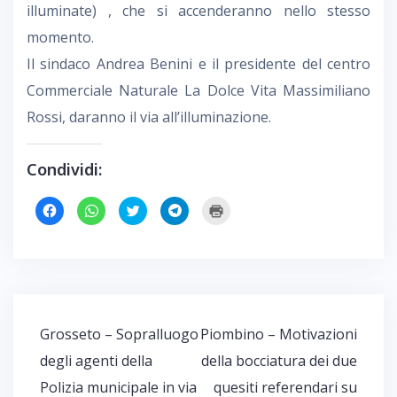
illuminate) , che si accenderanno nello stesso
momento.
Il sindaco Andrea Benini e il presidente del centro
Commerciale Naturale La Dolce Vita Massimiliano
Rossi, daranno il via all’illuminazione.
Condividi:
F
F
F
F
F
a
a
a
a
a
i
i
i
i
i
c
c
c
c
c
l
l
l
l
l
i
i
i
i
i
c
c
c
c
c
p
p
q
p
q
e
e
u
e
u
r
r
i
r
i
c
c
p
c
p
o
o
e
o
e
Navigazione
Grosseto – Sopralluogo
Piombino – Motivazioni
n
n
r
n
r
d
d
c
d
s
articoli
i
i
o
i
t
degli agenti della
della bocciatura dei due
v
v
n
v
a
i
i
d
i
m
Polizia municipale in via
quesiti referendari su
d
d
i
d
p