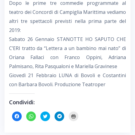
Dopo le prime tre commedie programmate al
teatro dei Concordi di Campiglia Marittima vediamo
altri tre spettacoli previsti nella prima parte del
2019:
Sabato 26 Gennaio STANOTTE HO SAPUTO CHE
C’ERI tratto da “Lettera a un bambino mai nato” di
Oriana Fallaci con Franco Oppini, Adriana
Palmisano, Rita Pasqualoni e Mariella Gravinese
Giovedì 21 Febbraio LUNA di Bovoli e Costantini
con Barbara Bovoli. Produzione Teatroper
Condividi:
F
F
F
F
F
a
a
a
a
a
i
i
i
i
i
c
c
c
c
c
l
l
l
l
l
i
i
i
i
i